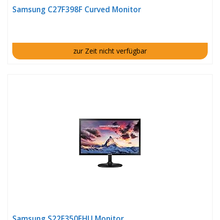
Samsung C27F398F Curved Monitor
zur Zeit nicht verfügbar
Samsung S22F350FHU Monitor