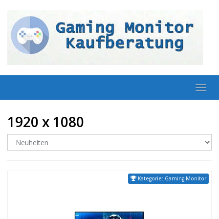
Skip
to
main
content
Toggl
navig
1920 x 1080
Kategorie: Gaming Monitor