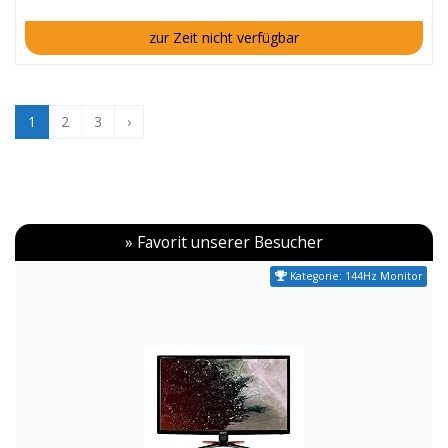
zur Zeit nicht verfügbar
1
2
3
›
» Favorit unserer Besucher
Kategorie: 144Hz Monitor